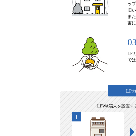
ップ
旧い
また
害に
0
LP
では
LP
LPWA端末を設置